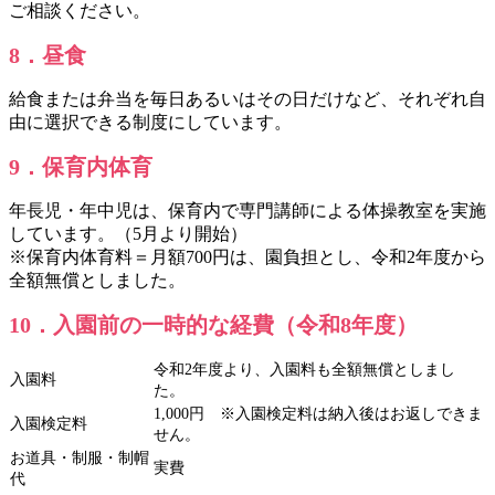
ご相談ください。
8．昼食
給食または弁当を毎日あるいはその日だけなど、それぞれ自
由に選択できる制度にしています。
9．保育内体育
年長児・年中児は、保育内で専門講師による体操教室を実施
しています。（5月より開始）
※保育内体育料＝月額700円は、園負担とし、令和2年度から
全額無償としました。
10．入園前の一時的な経費（令和8年度）
令和2年度より、入園料も全額無償としまし
入園料
た。
1,000円 ※入園検定料は納入後はお返しできま
入園検定料
せん。
お道具・制服・制帽
実費
代